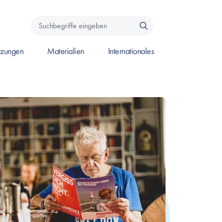
Suchbegriffe
eingeben
zungen
Materialien
Internationales
e um das Submenü zu öffnen.
 öffnen, oder Leertaste um das Submenü zu öffnen.
ken um Seite zu öffnen, oder Leertaste um das Submenü zu öffnen.
Enter drücken um Seite zu öffnen, oder Leertaste um das Su