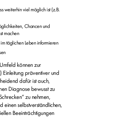
eiterhin viel möglich ist (z.B.
glichkeiten, Chancen und
sst machen
im täglichen Leben informieren
sen
 Umfeld können zur
 Einleitung präventiver und
eidend dafür ist auch,
ühen Diagnose bewusst zu
„Schrecken“ zu nehmen,
d einen selbstverständlichen,
llen Beeinträchtigungen