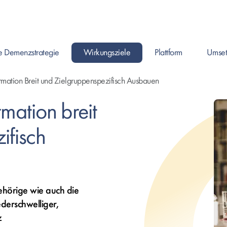
e Demenzstrategie
Wirkungsziele
Plattform
Umset
Enter drücken um Seite zu öffnen, oder Leertast
Enter drücken um Seite zu
Enter drüc
ormation Breit und Zielgruppenspezifisch Ausbauen
mation breit
ifisch
hörige wie auch die
erschwelliger,
z