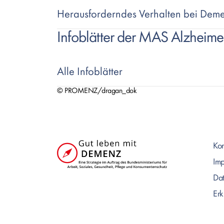
Herausforderndes Verhalten bei Dem
Infoblätter der MAS Alzheimer
Alle Infoblätter
© PROMENZ/dragan_dok
Text
Kon
Im
Dat
Erk