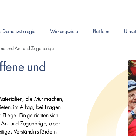
e Demenzstrategie
Wirkungsziele
Plattform
Umset
Enter drücken um Seite zu öffnen, oder Leertast
Enter drücken um Seite zu
Enter drüc
fene und An- und Zugehörige
offene und
Materialien, die Mut machen,
ieten: im Alltag, bei Fragen
Pflege. Einige richten sich
 An- und Zugehörige, aber
eitiges Verständnis fördern