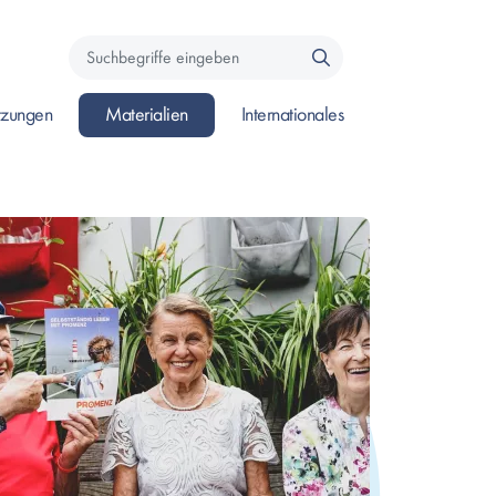
Suchbegriffe
eingeben
zungen
Materialien
Internationales
e um das Submenü zu öffnen.
 öffnen, oder Leertaste um das Submenü zu öffnen.
ken um Seite zu öffnen, oder Leertaste um das Submenü zu öffnen.
Enter drücken um Seite zu öffnen, oder Leertaste um das Su