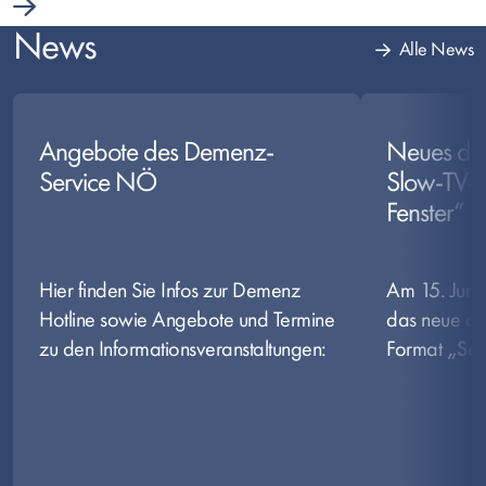
News
Alle News
Angebote des Demenz-
Neues de
Service NÖ
Slow-TV-
Fenster“
Hier finden Sie Infos zur Demenz
Am 15. Juni
Hotline sowie Angebote und Termine
das neue de
zu den Informationsveranstaltungen:
Format
„Sch