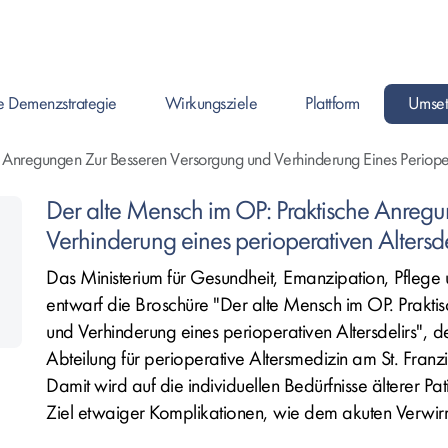
e Demenzstrategie
Wirkungsziele
Plattform
Umset
Enter drücken um Seite zu öffnen, oder Leertast
Enter drücken um Seite zu
Enter drüc
 Anregungen Zur Besseren Versorgung und Verhinderung Eines Periopera
Der alte Mensch im OP: Praktische Anreg
Verhinderung eines perioperativen Altersde
Das Ministerium für Gesundheit, Emanzipation, Pflege
entwarf die Broschüre "Der alte Mensch im OP. Prakt
und Verhinderung eines perioperativen Altersdelirs", 
Abteilung für perioperative Altersmedizin am St. Franz
Damit wird auf die individuellen Bedürfnisse älterer P
Ziel etwaiger Komplikationen, wie dem akuten Verwirr