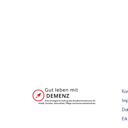
Kon
Im
Dat
Erk