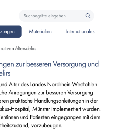
Suchbegriffe
eingeben
zungen
Materialien
Internationales
e um das Submenü zu öffnen.
 öffnen, oder Leertaste um das Submenü zu öffnen.
ken um Seite zu öffnen, oder Leertaste um das Submenü zu öffnen.
Enter drücken um Seite zu öffnen, oder Leertaste um das Su
tiven Altersdelirs
ungen zur besseren Versorgung und
lirs
 und Alter des Landes Nordrhein-Westfahlen
ische Anregungen zur besseren Versorgung
deren praktische Handlungsanleitungen in der
iskus-Hospital, Münster implementiert wurden.
atientinnen und Patienten eingegangen mit dem
theitszustand, vorzubeugen.